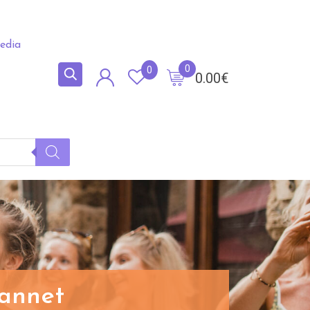
edia
0
0
0.00
€
eannet