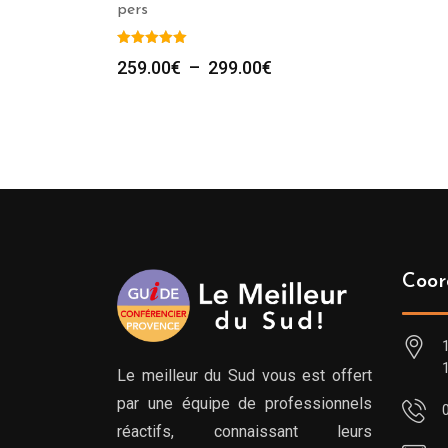
pers
Plage
259.00
€
–
299.00
€
de
prix :
259.00€
à
299.00€
Coor
Le meilleur du Sud vous est offert
par une équipe de professionnels
réactifs, connaissant leurs