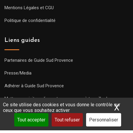
Mentions Légales et CGU
Politique de confidentialité
Liens guides
Partenaires de Guide Sud Provence
Presse/Media
Adhérer à Guide Sud Provence
Mettre une visite en ligne et commencez à travailler !
Ce site utilise des cookies et vous donne le contrôle sur
X
Mas
ceux que vous souhaitez activer
Tout accepter
Tout refuser
Personnaliser