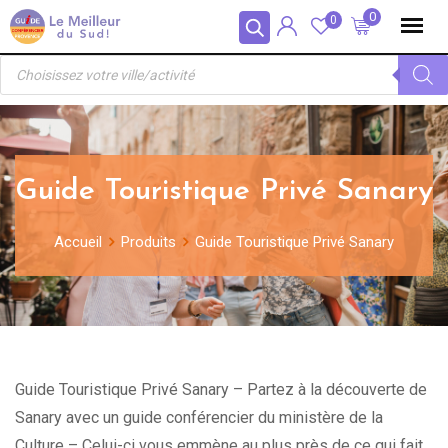
Skip
Panneau de gestion des cookies
0
0
to
Recherche
content
de
produits
Guide Touristique Privé Sanary
Accueil
Produits
Guide Touristique Privé Sanary
Guide Touristique Privé Sanary – Partez à la découverte de
Sanary avec un guide conférencier du ministère de la
Culture – Celui-ci vous emmène au plus près de ce qui fait