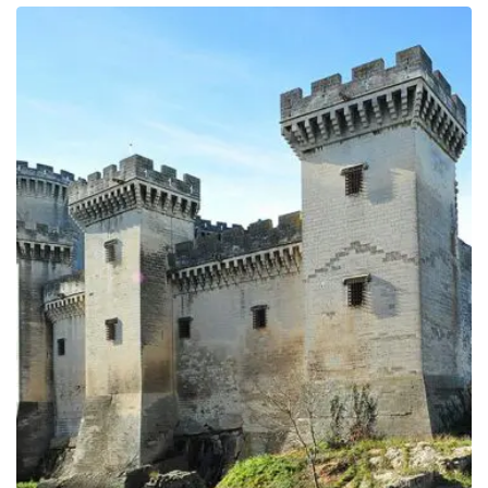
prix :
199.00€
à
249.00€