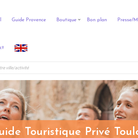
l
Guide Provence
Boutique
Bon plan
Presse/M
ct
uide Touristique Privé Toul