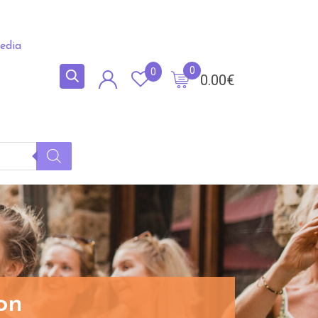
edia
0
0
0.00
€
on