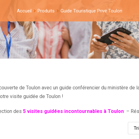
Accueil
Produits
Guide Touristique Privé Toulon
écouverte de Toulon avec un guide conférencier du ministère de 
votre visite guidée de Toulon !
ection des
5 visites guidées incontournables à Toulon
– Rése