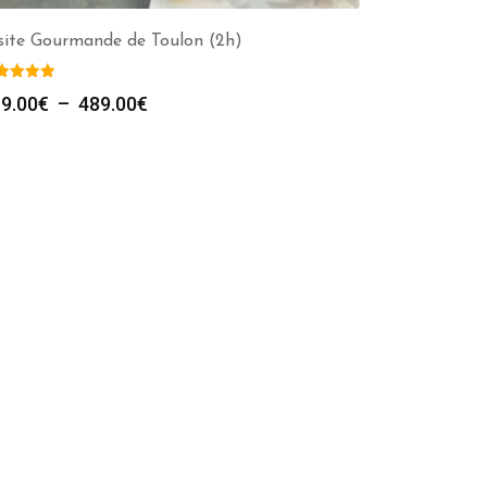
site Gourmande de Toulon (2h)
Plage
9.00
€
–
489.00
€
de
prix :
219.00€
à
489.00€