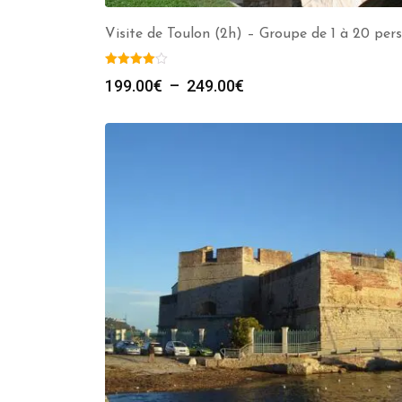
Visite de Toulon (2h) – Groupe de 1 à 20 pers
Plage
199.00
€
–
249.00
€
de
prix :
199.00€
à
249.00€