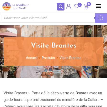
Skip
Panneau de gestion des cookies
0
0
to
Recherche
content
de
produits
Visite Brantes
Accueil
Produits
Visite Brantes
Visite Brantes – Partez à la découverte de Brantes avec un
guide touristique professionnel du ministère de la Culture –
Celui-ci vous livre les secrets d’histoire de la ville pour une