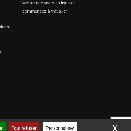
Mettre une visite en ligne et
commencez à travailler !
plans
s
X
Mas
ar iSoluce
er
Tout refuser
Personnaliser