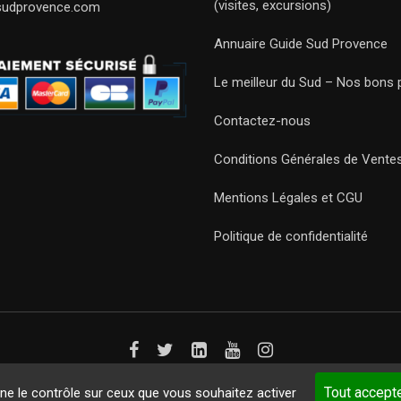
(visites, excursions)
sudprovence.com
Annuaire Guide Sud Provence
Le meilleur du Sud – Nos bons 
Contactez-nous
Conditions Générales de Vente
Mentions Légales et CGU
Politique de confidentialité
Guides 2021. Tous droits réservés.
Développement web sur mesure
p
Tout accept
nne le contrôle sur ceux que vous souhaitez activer