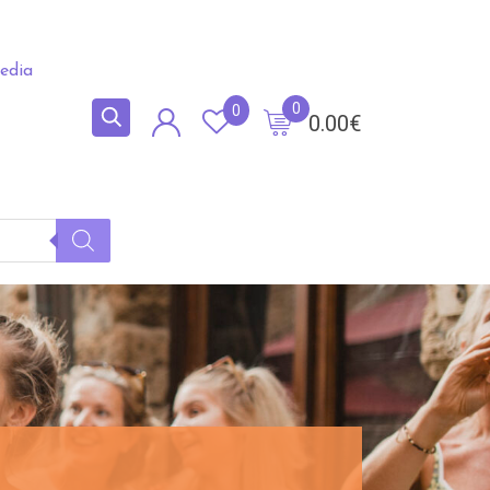
edia
0
0
0.00
€