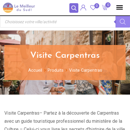
Skip
Panneau de gestion des cookies
0
0
to
Recherche
content
de
produits
Visite Carpentras
Accueil
Produits
Visite Carpentras
Visite Carpentras– Partez à la découverte de Carpentras
avec un guide touristique professionnel du ministère de la
Culture – Celui-ci vous livre les secrets d’histoire de la ville