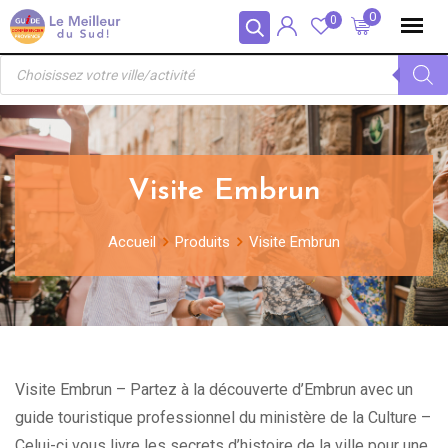
Skip
Panneau de gestion des cookies
0
0
to
Recherche
content
de
produits
Visite Embrun
Accueil
Produits
Visite Embrun
Visite Embrun – Partez à la découverte d’Embrun avec un
guide touristique professionnel du ministère de la Culture –
Celui-ci vous livre les secrets d’histoire de la ville pour une