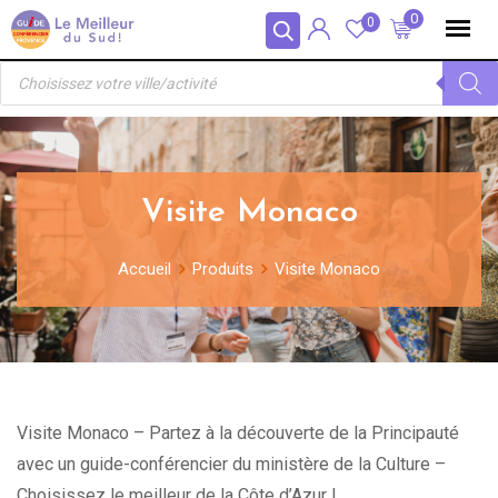
Skip
Panneau de gestion des cookies
0
0
to
Recherche
content
de
produits
Visite Monaco
Accueil
Produits
Visite Monaco
Visite Monaco – Partez à la découverte de la Principauté
avec un guide-conférencier du ministère de la Culture –
Choisissez le meilleur de la Côte d’Azur !