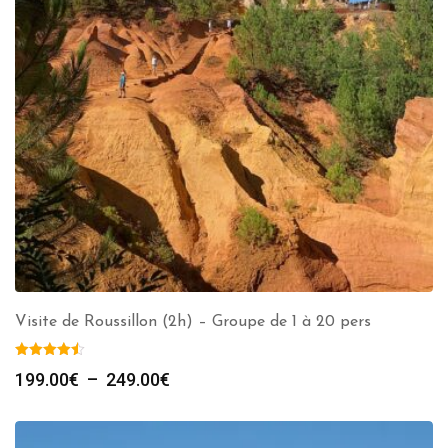
Visite de Roussillon (2h) – Groupe de 1 à 20 pers
Plage
199.00
€
–
249.00
€
de
prix :
199.00€