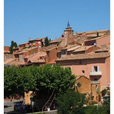
à
249.00€