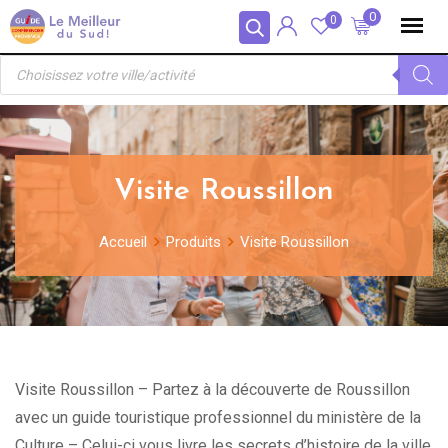
Skip
Panneau de gestion des cookies
0
0
to
Recherche
content
de
produits
Visite Roussillon
Accueil
Produits
Visite Roussillon
Visite Roussillon – Partez à la découverte de Roussillon
avec un guide touristique professionnel du ministère de la
Culture – Celui-ci vous livre les secrets d’histoire de la ville