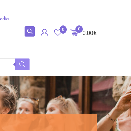
edia
0
0
0.00
€