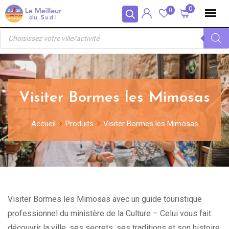
Skip
Panneau de gestion des cookies
0
0
to
Recherche
content
de
produits
Visiter Bormes les Mimosas
Accueil
Produits
Visiter Bormes les Mimosas
Visiter Bormes les Mimosas avec un guide touristique
professionnel du ministère de la Culture – Celui vous fait
découvrir la ville, ses secrets, ses traditions et son histoire