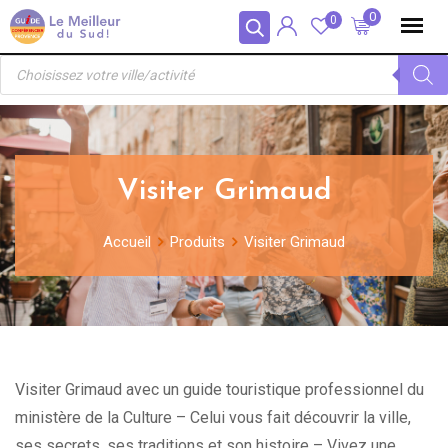
Skip
Panneau de gestion des cookies
0
0
to
Recherche
content
de
produits
Visiter Grimaud
Accueil
Produits
Visiter Grimaud
Visiter Grimaud avec un guide touristique professionnel du
ministère de la Culture – Celui vous fait découvrir la ville,
ses secrets, ses traditions et son histoire – Vivez une