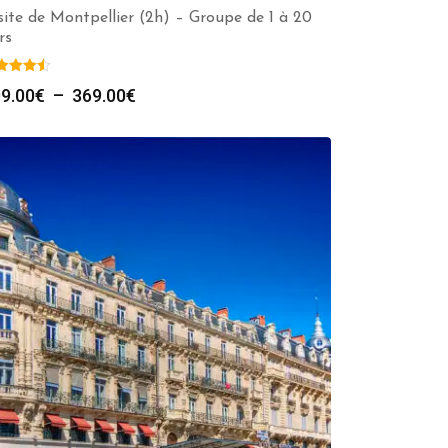
site de Montpellier (2h) – Groupe de 1 à 20
rs
Plage
9.00
€
–
369.00
€
de
prix :
309.00€
à
369.00€