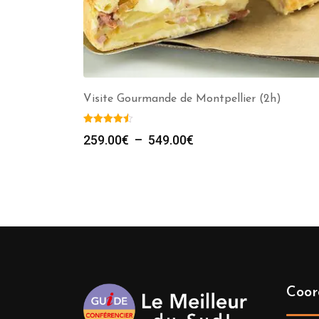
Visite Gourmande de Montpellier (2h)
Plage
259.00
€
–
549.00
€
de
prix :
259.00€
à
549.00€
Coor