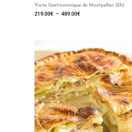
Visite Gastronomique de Montpellier (2h)
Plage
219.00
€
–
489.00
€
de
prix :
219.00€
à
489.00€