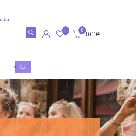
edia
0
0
0.00
€