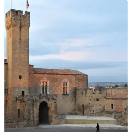
prix :
199.00€
à
249.00€