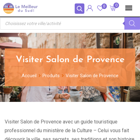
Skip
Panneau de gestion des cookies
0
0
to
Recherche
content
de
produits
Visiter Salon de Provence
Accueil
Produits
Visiter Salon de Provence
Visiter Salon de Provence avec un guide touristique
professionnel du ministère de la Culture – Celui vous fait
découvrir la ville, ses secrets, ses traditions et son histoire