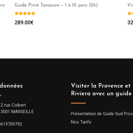
ers
Guide Privé Tarascon – 1 à 10 pers (2h)
Vi
289.00
€
32
données
Visiter la Provence et 
Riviera avec un guide
12 rue Colbert
13001 MARSEILLE
Présentation de Guide Sud Pro
Nos Tarifs
0619709792