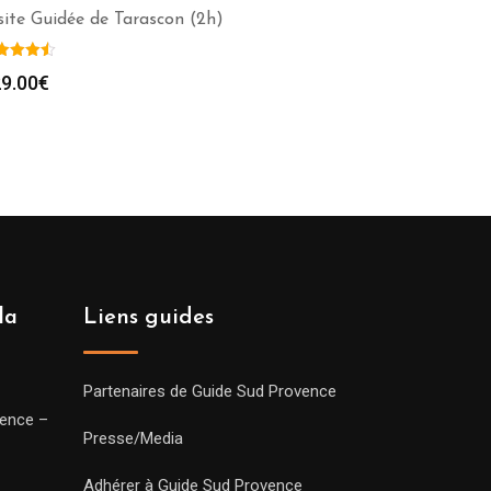
site Guidée de Tarascon (2h)
9.00
€
la
Liens guides
Partenaires de Guide Sud Provence
vence –
Presse/Media
Adhérer à Guide Sud Provence