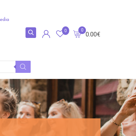
edia
0
0
0.00
€