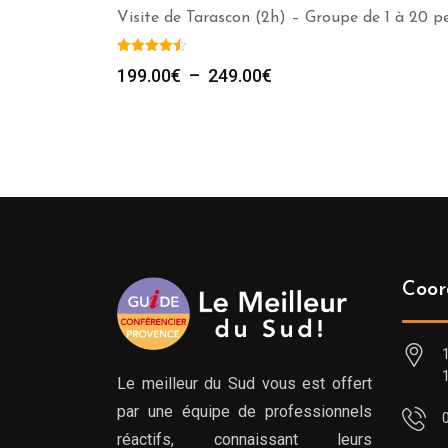
Visite de Tarascon (2h) – Groupe de 1 à 20 p
Plage
199.00
€
–
249.00
€
de
prix :
199.00€
à
249.00€
Coor
Le meilleur du Sud vous est offert
par une équipe de professionnels
réactifs, connaissant leurs