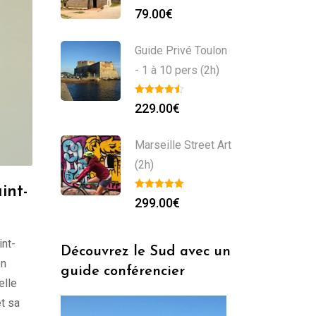
79.00
€
Guide Privé Toulon
- 1 à 10 pers (2h)
229.00
€
Marseille Street Art
(2h)
int-
299.00
€
int-
Découvrez le Sud avec un
on
guide conférencier
elle
t sa