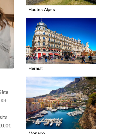
Hautes Alpes
Hérault
Sète
.00€
site
99.00€
Monaco