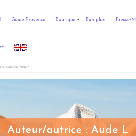
l
Guide Provence
Boutique
Bon plan
Presse/M
ct
Auteur/autrice :
Aude L