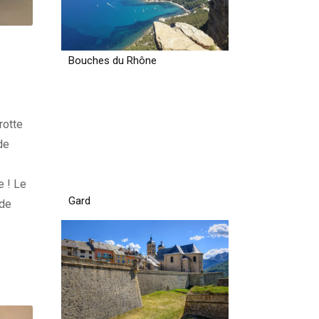
Bouches du Rhône
rotte
de
e ! Le
Gard
ide