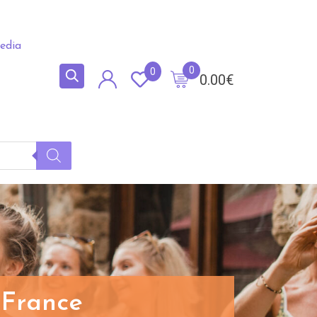
edia
0
0
0.00
€
s France