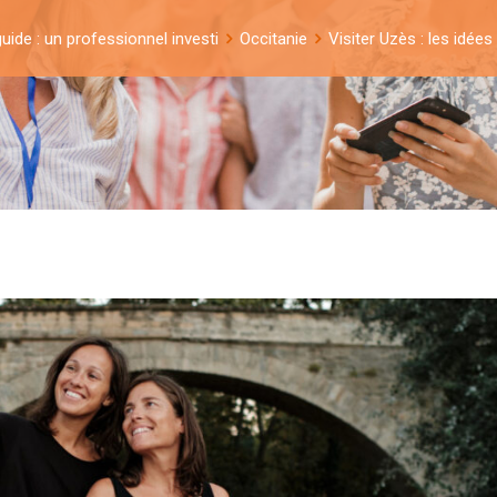
uide : un professionnel investi
Occitanie
Visiter Uzès : les idée