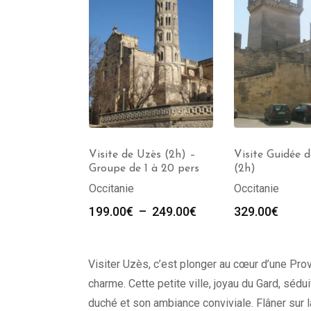
 Uzès – 1 à
Visite de Uzès (2h) –
Visite Guidée 
)
Groupe de 1 à 20 pers
(2h)
Occitanie
Occitanie
199.00
€
–
249.00
€
329.00
€
Visiter Uzès, c’est plonger au cœur d’une Prov
charme. Cette petite ville, joyau du Gard, séd
duché et son ambiance conviviale. Flâner sur 