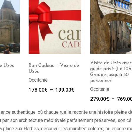
Visite de Uzès avec
de Uzès
Bon Cadeau – Visite de
guide privé (1 à 10h
Uzès
Groupe jusqu’à 30
Occitanie
personnes
Occitanie
178.00
€
–
199.00
€
279.00
€
–
769.0
ence authentique, où chaque ruelle raconte une histoire pleine d
uit par son architecture médiévale parfaitement préservée, son cé
la place aux Herbes, découvrir les marchés colorés, ou encore m