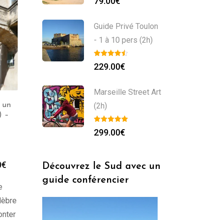
79.00
€
Guide Privé Toulon
- 1 à 10 pers (2h)
229.00
€
Marseille Street Art
Visiter Uzès avec un
 un
(2h)
Guide Privé Uzès – 1 à
guide touristique privé
) –
10 pers (2h)
(2h) – Groupe de 1 à 30
299.00
€
Occitanie
personnes
Occitanie
199.00
€
299.00
€
0
€
Découvrez le Sud avec un
guide conférencier
e
lèbre
onter