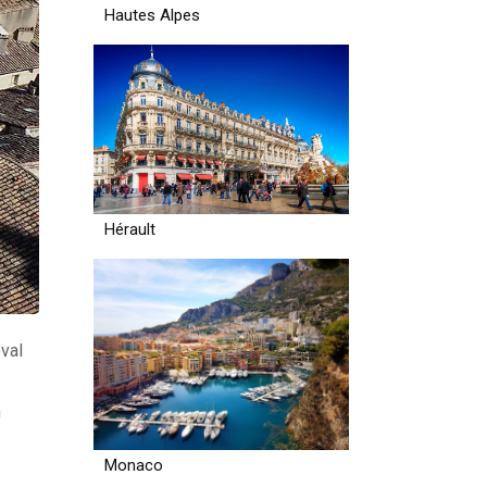
Hautes Alpes
Hérault
val
n
Monaco