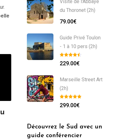
Visite de l'Abbaye
ur.
du Thoronet (2h)
elle
79.00
€
Guide Privé Toulon
- 1 à 10 pers (2h)
229.00
€
Marseille Street Art
(2h)
299.00
€
du
Découvrez le Sud avec un
guide conférencier