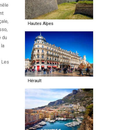
 mêle
nt
çale,
Hautes Alpes
sso,
é du
 la
. Les
Hérault