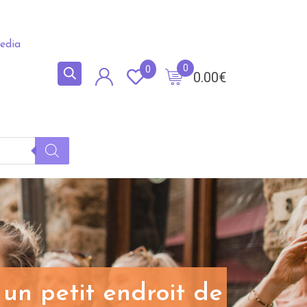
edia
0
0
0.00
€
un petit endroit de