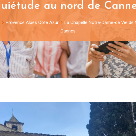
quiétude au nord de Canne
Provence Alpes Côte Azur
La Chapelle Notre-Dame-de Vie de M
Cannes