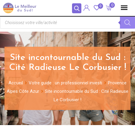
Panneau de gestion des cookies
0
0
Site incontournable du Sud :
Cité Radieuse Le Corbusier !
Accueil
Votre guide : un professionnel investi
Provence
Alpes Côte Azur
Site incontournable du Sud : Cité Radieuse
Le Corbusier !