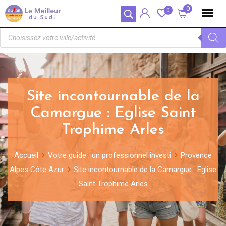
Panneau de gestion des cookies
0
0
Site incontournable de la
Camargue : Eglise Saint
Trophime Arles
Accueil
Votre guide : un professionnel investi
Provence
Alpes Côte Azur
Site incontournable de la Camargue : Eglise
Saint Trophime Arles