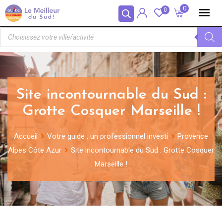
Panneau de gestion des cookies
0
0
Site incontournable du Sud :
Grotte Cosquer Marseille !
Accueil
Votre guide : un professionnel investi
Provence
Alpes Côte Azur
Site incontournable du Sud : Grotte Cosquer
Marseille !