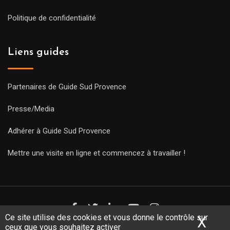
Politique de confidentialité
Liens guides
Partenaires de Guide Sud Provence
Presse/Media
Adhérer à Guide Sud Provence
Mettre une visite en ligne et commencez à travailler !
Ce site utilise des cookies et vous donne le contrôle sur
X
Mas
ceux que vous souhaitez activer
Copyright Guides 2021. Tous droits réservés.
Développement