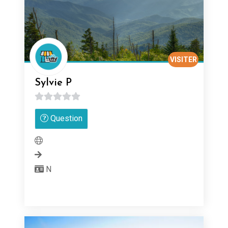
VISITER
Sylvie P
0
Question
sur
5
N