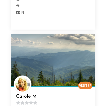
N
VISITER
Carole M