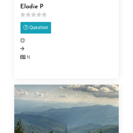
Elodie P
0
Question
sur
5
N