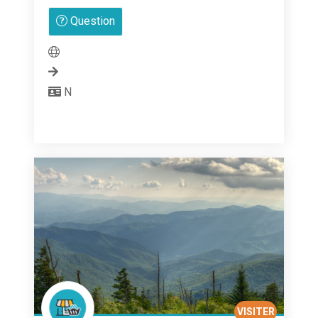
0
Question
sur
5
N
VISITER