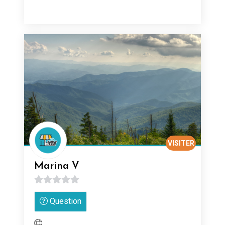
VISITER
Marina V
0
Question
sur
5