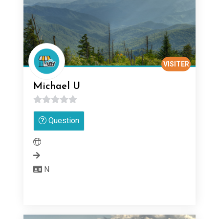
VISITER
Michael U
0
Question
sur
5
N