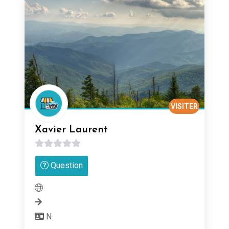
VISITER
Xavier Laurent
0
Question
sur
5
N