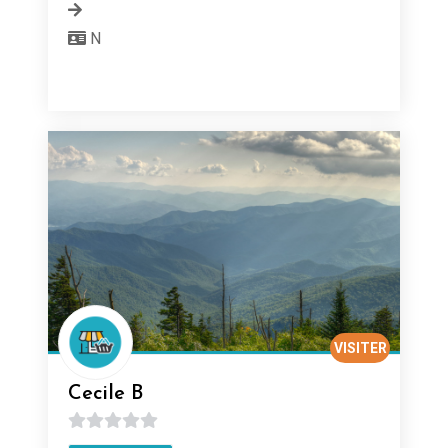
N
VISITER
Cecile B
0