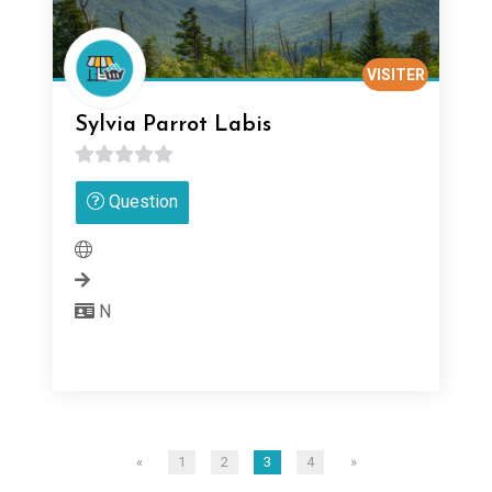
VISITER
Sylvia Parrot Labis
0
Question
sur
5
N
«
1
2
3
4
»