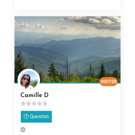
VISITER
Camille D
0
Question
sur
5