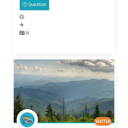
Question
sur
5
N
VISITER