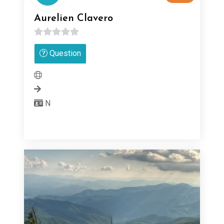
Aurelien Clavero
0
Question
sur
5
N