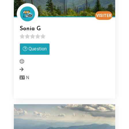
VISITER
Sonia G
0
Question
sur
5
N