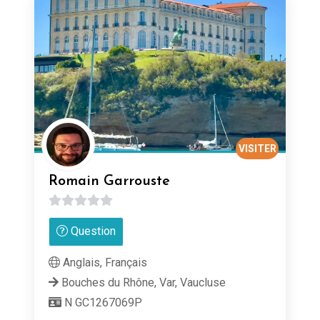
VISITER
Romain Garrouste
0
Question
sur
5
Anglais, Français
Bouches du Rhône, Var, Vaucluse
N GC1267069P