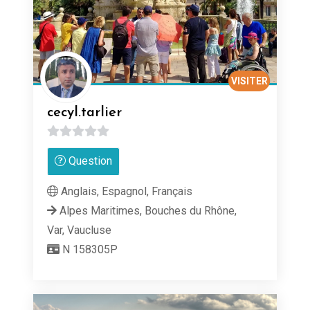
VISITER
cecyl.tarlier
0
Question
sur
5
Anglais, Espagnol, Français
Alpes Maritimes, Bouches du Rhône,
Var, Vaucluse
N 158305P