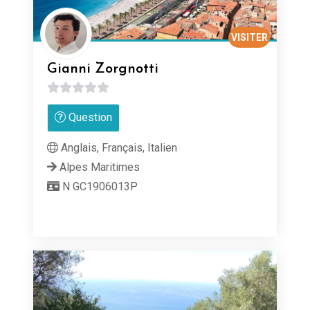
VISITER
Gianni Zorgnotti
0
Question
sur
5
Anglais, Français, Italien
Alpes Maritimes
N GC1906013P