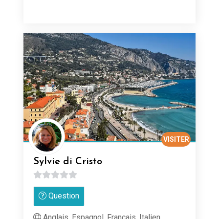
VISITER
Sylvie di Cristo
0
Question
sur
5
Anglais, Espagnol, Français, Italien