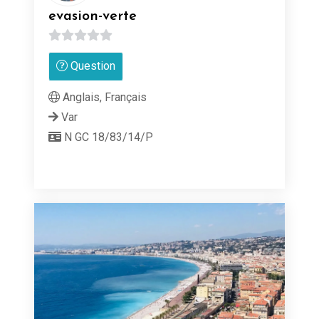
evasion-verte
0
Question
sur
5
Anglais, Français
Var
N GC 18/83/14/P