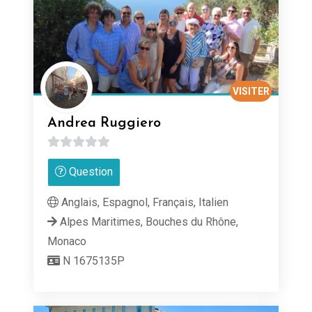
VISITER
Andrea Ruggiero
0
Question
sur
5
Anglais, Espagnol, Français, Italien
Alpes Maritimes, Bouches du Rhône,
Monaco
N 1675135P