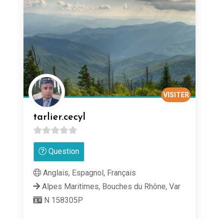
VISITER
tarlier.cecyl
0
Question
sur
5
Anglais, Espagnol, Français
Alpes Maritimes, Bouches du Rhône, Var
N 158305P