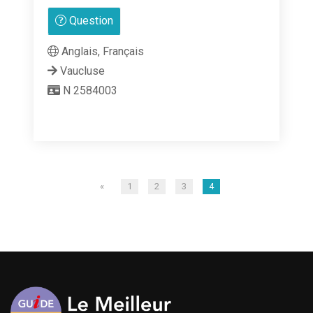
0
Question
sur
5
Anglais, Français
Vaucluse
N 2584003
«
1
2
3
4