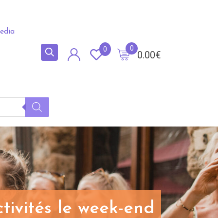
edia
0
0
0.00
€
tivités le week-end