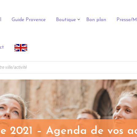
l
Guide Provence
Boutique
Bon plan
Presse/M
ct
e 2021 – Agenda de vos ac