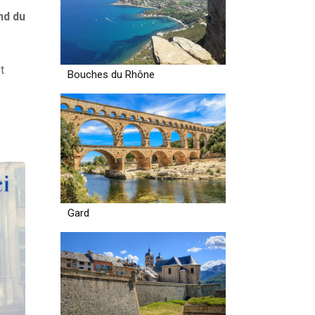
nd du
t
Bouches du Rhône
Gard