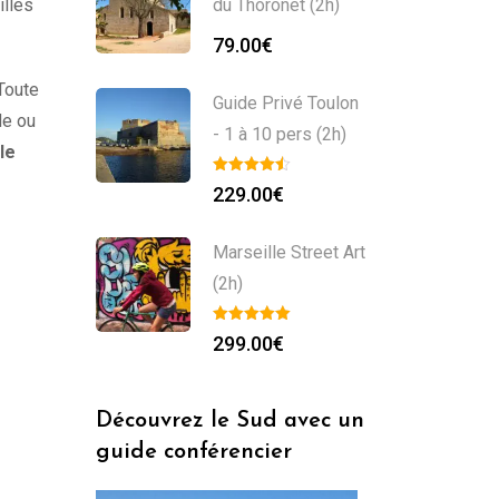
illes
du Thoronet (2h)
79.00
€
 Toute
Guide Privé Toulon
de ou
- 1 à 10 pers (2h)
le
229.00
€
Marseille Street Art
(2h)
299.00
€
Découvrez le Sud avec un
guide conférencier