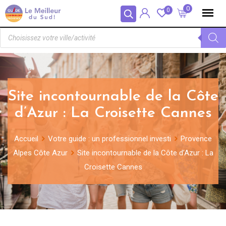
Panneau de gestion des cookies
0
0
Site incontournable de la Côte
d’Azur : La Croisette Cannes
Accueil
Votre guide : un professionnel investi
Provence
Alpes Côte Azur
Site incontournable de la Côte d’Azur : La
Croisette Cannes