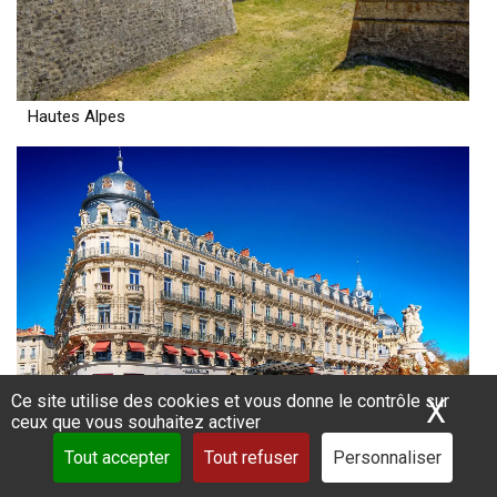
Hautes Alpes
Ce site utilise des cookies et vous donne le contrôle sur
X
Mas
ceux que vous souhaitez activer
Tout accepter
Tout refuser
Personnaliser
Hérault