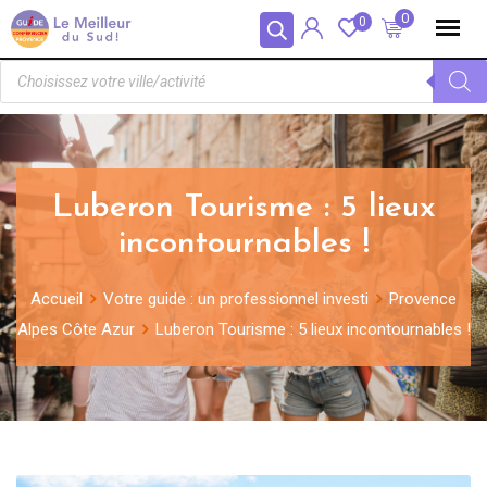
Panneau de gestion des cookies
0
0
Luberon Tourisme : 5 lieux
incontournables !
Accueil
Votre guide : un professionnel investi
Provence
Alpes Côte Azur
Luberon Tourisme : 5 lieux incontournables !