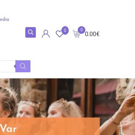
edia
0
0
0.00
€
 Var