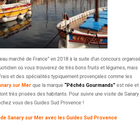
eau marché de France” en 2018 à la suite d’un concours organis
quotidien où vous trouverez de très bons fruits et légumes, mais
 frais et des spécialités typiquement provençales comme les
anary sur Mer
que la marque
“Péchés Gourmands”
est née et
 dont très prisées des habitants. Pour suivre une visite de Sanary
rochez vous des Guides Sud Provence !
 de Sanary sur Mer avec les Guides Sud Provence