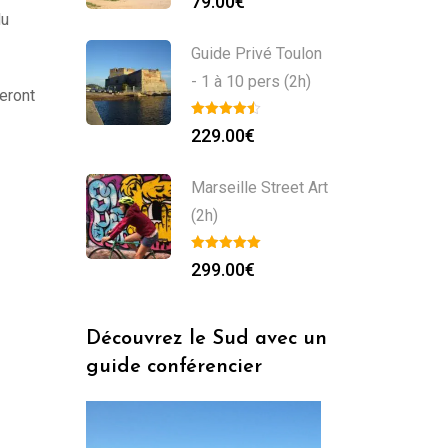
79.00
€
du
Guide Privé Toulon
- 1 à 10 pers (2h)
yeront
229.00
€
Marseille Street Art
(2h)
299.00
€
Découvrez le Sud avec un
guide conférencier