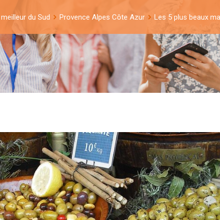
 meilleur du Sud
Provence Alpes Côte Azur
Les 5 plus beaux m