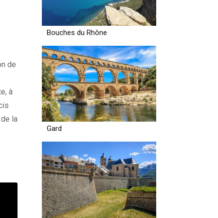
Bouches du Rhône
on de
e, à
cis
 de la
Gard