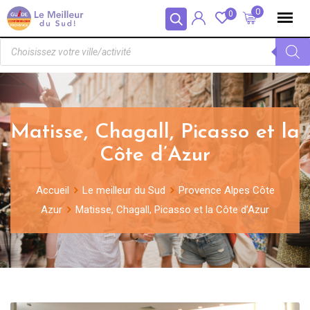
Panneau de gestion des cookies
0
0
Matisse, Chagall, Picasso et la
Côte d’Azur
Accueil
Le meilleur du Sud
Provence Alpes Côte
Azur
Matisse, Chagall, Picasso et la Côte d’Azur