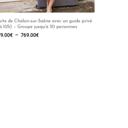
site de Chalon-sur-Saône avec un guide privé
 à 10h) – Groupe jusqu’à 30 personnes
Plage
9.00
€
–
769.00
€
de
prix :
279.00€
à
769.00€