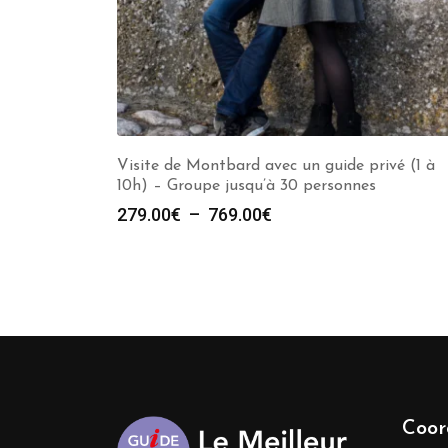
Visite de Montbard avec un guide privé (1 à
10h) – Groupe jusqu’à 30 personnes
Plage
279.00
€
–
769.00
€
de
prix :
279.00€
à
769.00€
Coor