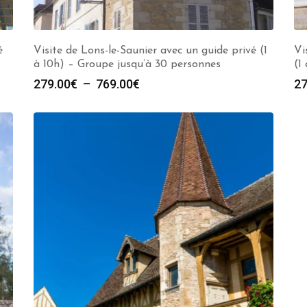
é
Visite de Lons-le-Saunier avec un guide privé (1
Vi
à 10h) – Groupe jusqu’à 30 personnes
(1
Plage
279.00
€
–
769.00
€
27
de
prix :
279.00€
à
769.00€