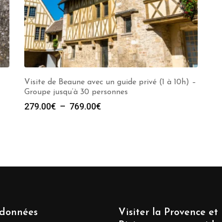
Visite de Beaune avec un guide privé (1 à 10h) –
Groupe jusqu’à 30 personnes
Plage
279.00
€
–
769.00
€
de
prix :
279.00€
à
769.00€
données
Visiter la Provence et 