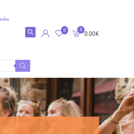
edia
0
0
0.00
€