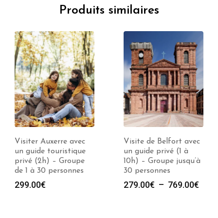
Produits similaires
Visiter Auxerre avec
Visite de Belfort avec
un guide touristique
un guide privé (1 à
privé (2h) – Groupe
10h) – Groupe jusqu’à
de 1 à 30 personnes
30 personnes
Plag
299.00
€
279.00
€
–
769.00
€
de
prix :
279.