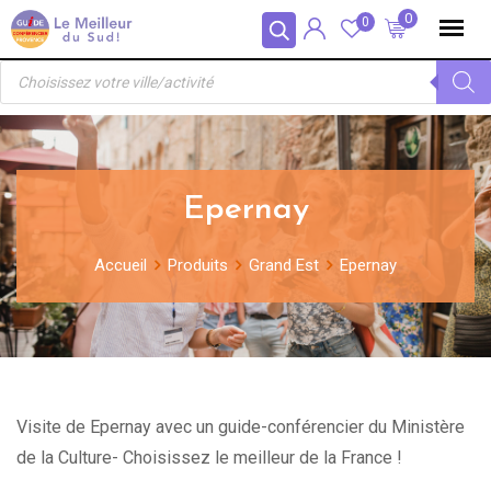
Skip
Panneau de gestion des cookies
0
0
to
Recherche
content
de
produits
Epernay
Accueil
Produits
Grand Est
Epernay
Visite de Epernay avec un guide-conférencier du Ministère
de la Culture- Choisissez le meilleur de la France !