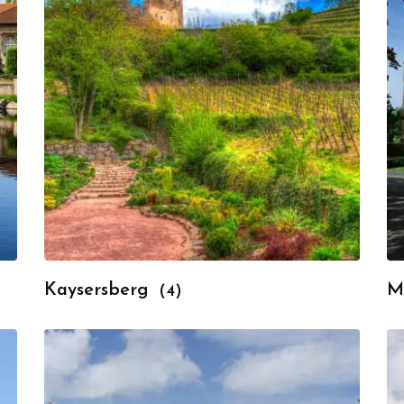
Kaysersberg
M
(4)