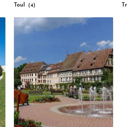
Toul
T
(4)