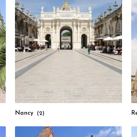
Nancy
R
(2)