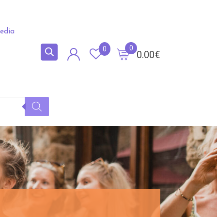
edia
0
0
0.00
€