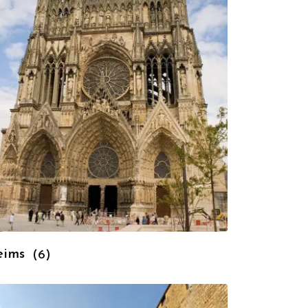
eims
(6)