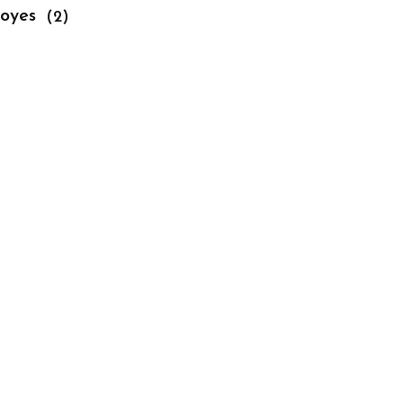
royes
(2)