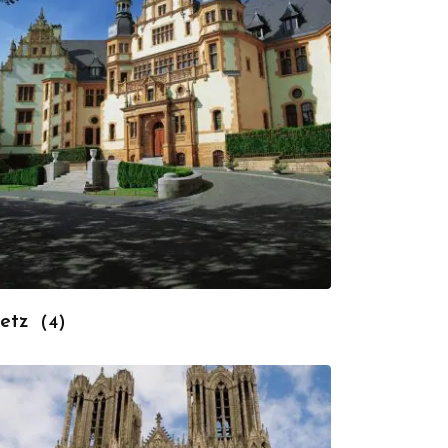
etz
(4)