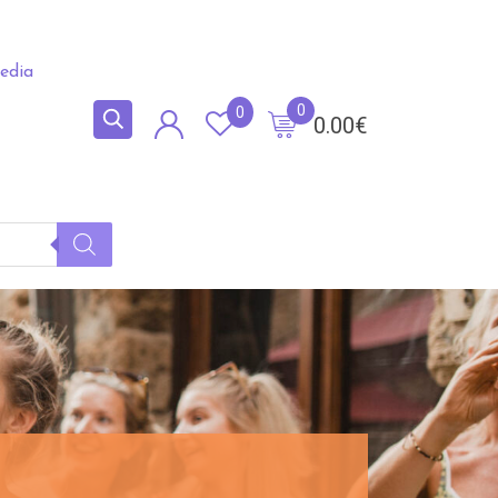
edia
0
0
0.00
€