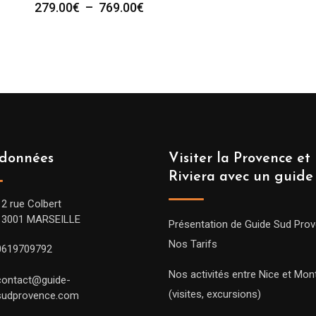
Plage
279.00
€
–
769.00
€
de
prix :
279.00€
à
769.00€
données
Visiter la Provence et 
Riviera avec un guide
12 rue Colbert
13001 MARSEILLE
Présentation de Guide Sud Pro
Nos Tarifs
0619709792
Nos activités entre Nice et Mont
contact@guide-
(visites, excursions)
sudprovence.com