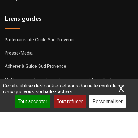
Liens guides
Partenaires de Guide Sud Provence
Presse/Media
Adhérer à Guide Sud Provence
Mettre une visite en ligne et commencez à travailler !
Ce site utilise des cookies et vous donne le contrôle sur
X
Mas
ceux que vous souhaitez activer
Tout accepter
Tout refuser
Personnaliser
Copyright Guides 2021. Tous droits réservés.
Développement
web sur mesure
par iSoluce