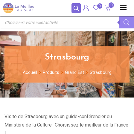
Skip
Panneau de gestion des cookies
0
0
to
Recherche
content
de
produits
Strasbourg
Accueil
Produits
Grand Est
Strasbourg
Visite de Strasbourg avec un guide-conférencier du
Ministère de la Culture- Choisissez le meilleur de la France
!