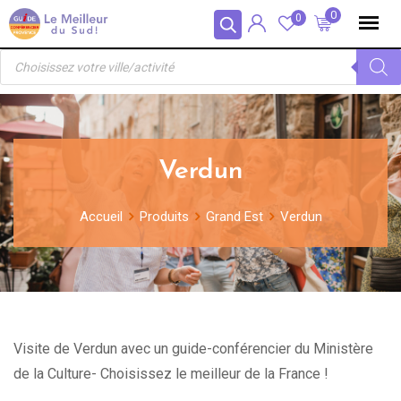
Skip
Panneau de gestion des cookies
0
0
to
Recherche
content
de
produits
Verdun
Accueil
Produits
Grand Est
Verdun
Visite de Verdun avec un guide-conférencier du Ministère
de la Culture- Choisissez le meilleur de la France !