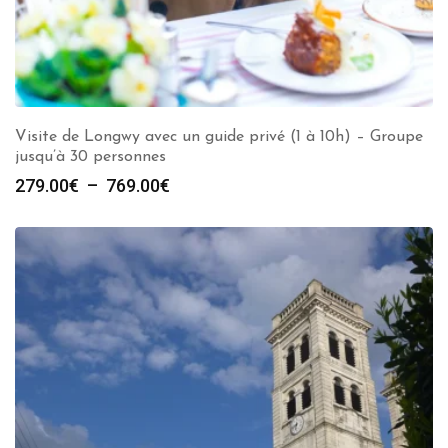
Visite de Longwy avec un guide privé (1 à 10h) – Groupe
jusqu’à 30 personnes
Plage
279.00
€
–
769.00
€
de
prix :
279.00€
à
769.00€