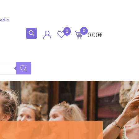
edia
0
0
0.00
€