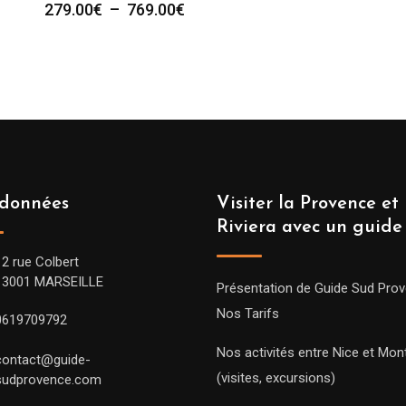
Plage
279.00
€
–
769.00
€
de
prix :
279.00€
à
769.00€
données
Visiter la Provence et 
Riviera avec un guide
12 rue Colbert
13001 MARSEILLE
Présentation de Guide Sud Pro
Nos Tarifs
0619709792
Nos activités entre Nice et Mont
contact@guide-
(visites, excursions)
sudprovence.com