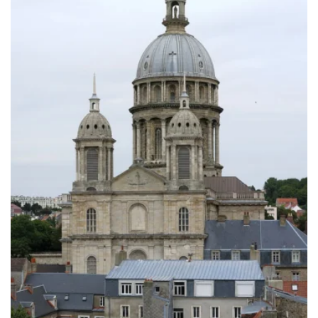
à
769.00€