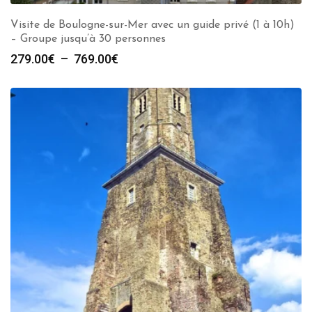
Visite de Boulogne-sur-Mer avec un guide privé (1 à 10h)
– Groupe jusqu’à 30 personnes
Plage
279.00
€
–
769.00
€
de
prix :
279.00€
à
769.00€