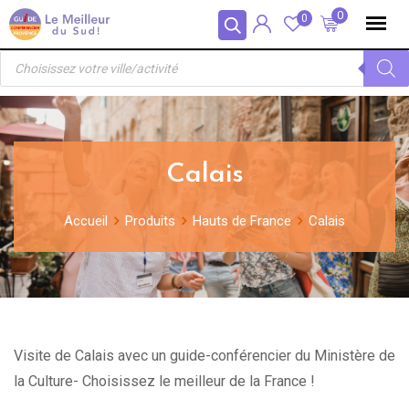
Skip
Panneau de gestion des cookies
0
0
to
Recherche
content
de
produits
Calais
Accueil
Produits
Hauts de France
Calais
Visite de Calais avec un guide-conférencier du Ministère de
la Culture- Choisissez le meilleur de la France !