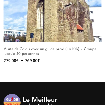
Visite de Calais avec un guide privé (1 à 10h) – Groupe
jusqu’à 30 personnes
Plage
279.00
€
–
769.00
€
de
prix :
279.00€
à
769.00€