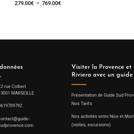
Plage
279.00
€
–
769.00
€
de
prix :
279.00€
à
769.00€
données
Visiter la Provence et 
Riviera avec un guide
12 rue Colbert
13001 MARSEILLE
Présentation de Guide Sud Pro
Nos Tarifs
0619709792
Nos activités entre Nice et Mont
contact@guide-
(visites, excursions)
sudprovence.com