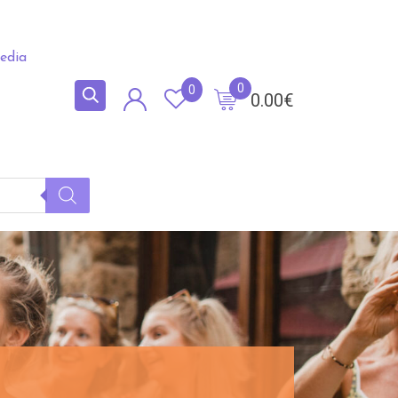
edia
0
0
0.00
€