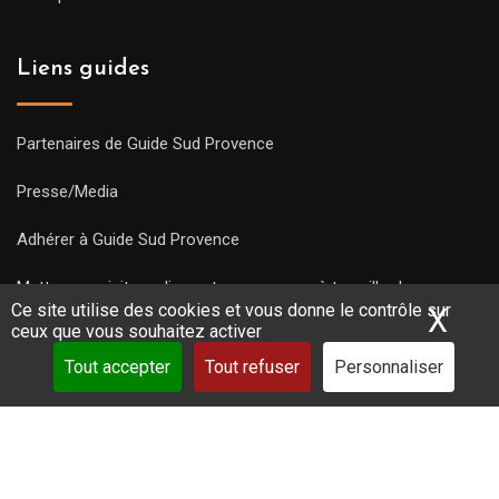
Liens guides
Partenaires de Guide Sud Provence
Presse/Media
Adhérer à Guide Sud Provence
Mettre une visite en ligne et commencez à travailler !
Ce site utilise des cookies et vous donne le contrôle sur
X
Mas
ceux que vous souhaitez activer
Tout accepter
Tout refuser
Personnaliser
Copyright Guides 2021. Tous droits réservés.
Développement
web sur mesure
par iSoluce