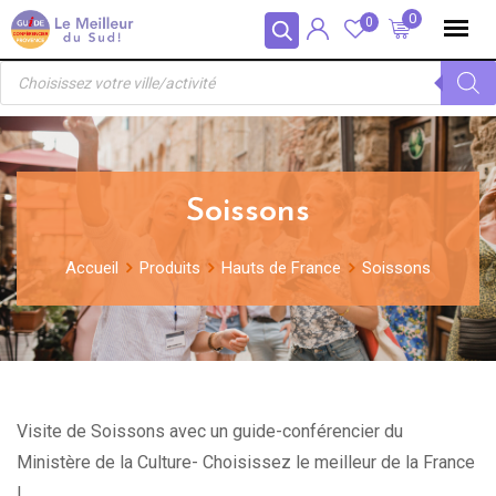
Skip
Panneau de gestion des cookies
0
0
to
Recherche
content
de
produits
Soissons
Accueil
Produits
Hauts de France
Soissons
Visite de Soissons avec un guide-conférencier du
Ministère de la Culture- Choisissez le meilleur de la France
!