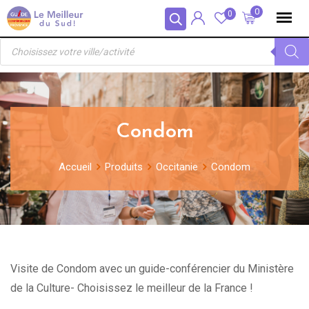
Skip
Panneau de gestion des cookies
0
0
to
Recherche
content
de
produits
Condom
Accueil
Produits
Occitanie
Condom
Visite de Condom avec un guide-conférencier du Ministère
de la Culture- Choisissez le meilleur de la France !