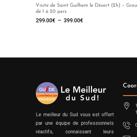
Visite de Saint Guilhem le Désert (2h) – Gro
de 1 à 20 pers
Plage
299.00
€
–
399.00
€
de
prix :
299.00€
à
399.00€
Coor
Le meilleur du Sud vous est offert
par une équipe de professionnels
réactifs, connaissant leurs