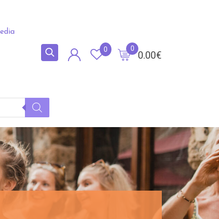
edia
0
0
0.00
€