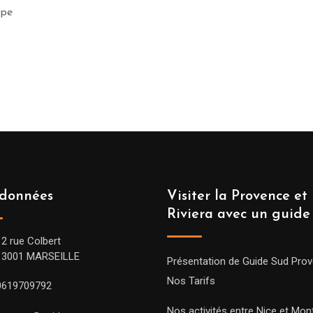
upe
données
Visiter la Provence et 
Riviera avec un guide
12 rue Colbert
13001 MARSEILLE
Présentation de Guide Sud Pro
Nos Tarifs
0619709792
Nos activités entre Nice et Mont