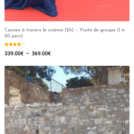
Cannes à travers le cinéma (2h) – Visite de groupe (1 à
20 pers)
Plage
339.00
€
–
369.00
€
de
prix :
339.00€
à
369.00€