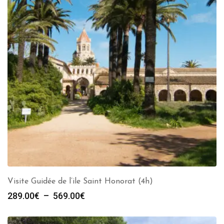
Visite Guidée de l’ile Saint Honorat (4h)
Plage
289.00
€
–
569.00
€
de
prix :