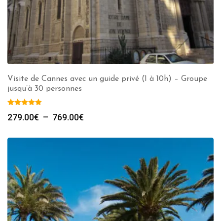
Visite de Cannes avec un guide privé (1 à 10h) – Groupe
jusqu’à 30 personnes
Plage
279.00
€
–
769.00
€
de
prix :
279.00€
à
769.00€