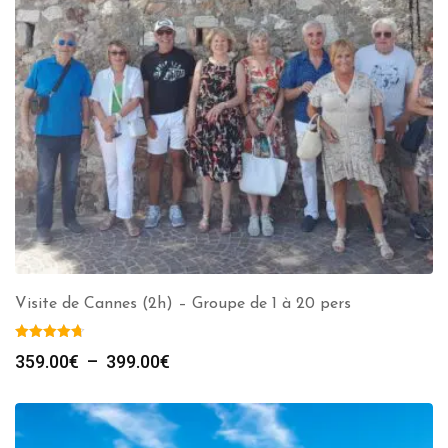
Visite de Cannes (2h) – Groupe de 1 à 20 pers
Plage
359.00
€
–
399.00
€
de
prix :
359.00€