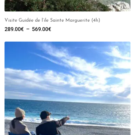
Visite Guidée de l’ile Sainte Marguerite (4h)
Plage
289.00
€
–
569.00
€
de
prix :
289.00€
à
569.00€