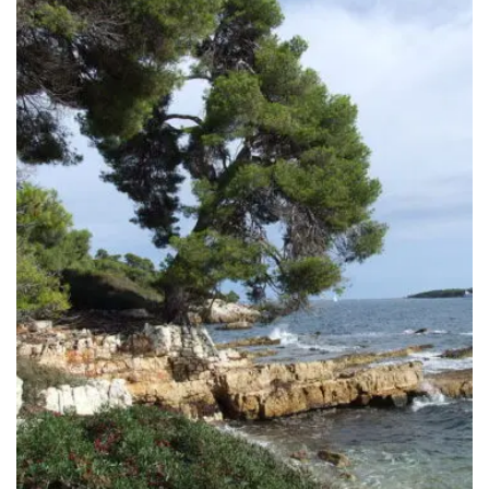
289.00€
à
569.00€