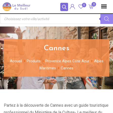
Skip
Panneau de gestion des cookies
0
0
to
Recherche
content
de
produits
Cannes
Accueil
Produits
Provence Alpes Côte Azur
Alpes
Maritimes
Cannes
Partez à la découverte de Cannes avec un guide touristique
professionnel du Ministère de la Culture- Le meilleur du