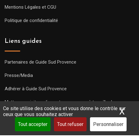
Mentions Légales et CGU
Politique de confidentialité
Liens guides
Partenaires de Guide Sud Provence
Presse/Media
Adhérer à Guide Sud Provence
Mettre une visite en ligne et commencez à travailler !
Ce site utilise des cookies et vous donne le contrôle sur
X
Mas
ceux que vous souhaitez activer
Tout accepter
Tout refuser
Personnaliser