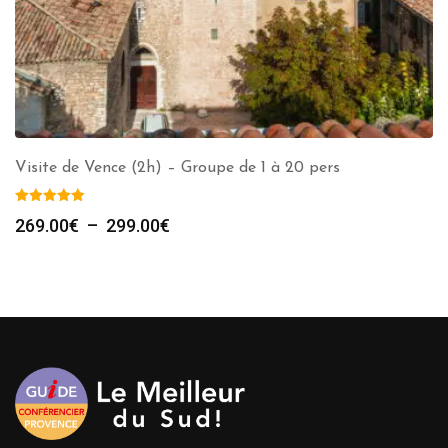
Visite de Vence (2h) – Groupe de 1 à 20 pers
Plage
269.00
€
–
299.00
€
de
prix :
269.00€
à
299.00€