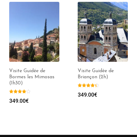
site Guidée de
Visite Guidée de
Vi
rmes les Mimosas
Briançon (2h)
Pa
h30)
Fo
(2
349.00
€
9.00
€
99