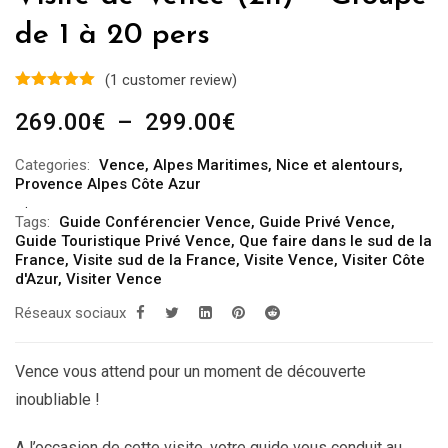
de 1 à 20 pers
(
1
customer review)
Plage
269.00
€
–
299.00
€
de
Categories:
Vence
,
Alpes Maritimes
,
Nice et alentours
,
prix :
Provence Alpes Côte Azur
269.00€
Tags:
Guide Conférencier Vence
,
Guide Privé Vence
,
à
Guide Touristique Privé Vence
,
Que faire dans le sud de la
299.00€
France
,
Visite sud de la France
,
Visite Vence
,
Visiter Côte
d'Azur
,
Visiter Vence
Réseaux sociaux
Vence vous attend pour un moment de découverte
inoubliable !
A l’occasion de cette visite, votre guide vous conduit au