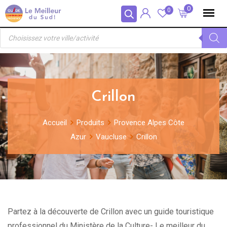
Skip
Panneau de gestion des cookies
0
0
to
Recherche
content
de
produits
Crillon
Accueil
Produits
Provence Alpes Côte
Azur
Vaucluse
Crillon
Partez à la découverte de Crillon avec un guide touristique
professionnel du Ministère de la Culture- Le meilleur du