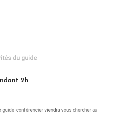
vités du guide
pendant 2h
re guide-conférencier viendra vous chercher au