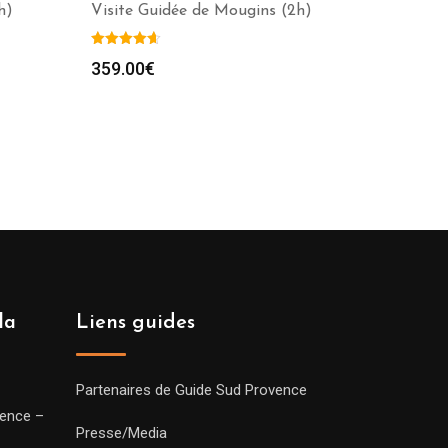
h)
Visite Guidée de Mougins (2h)
359.00
€
la
Liens guides
Partenaires de Guide Sud Provence
vence –
Presse/Media