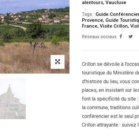
alentours
,
Vaucluse
Tags:
Guide Conférencier
Provence
,
Guide Touristi
France
,
Visite Crillon
,
Vis
Réseaux sociaux
Crillon se dévoile à l’occa
touristique du Ministère de
d’histoire du lieu, vous co
places, en insistant sur l
font la spécificité du site
la commune, traditions cul
conférencier est le seul p
Crillon attrayante : suivez l