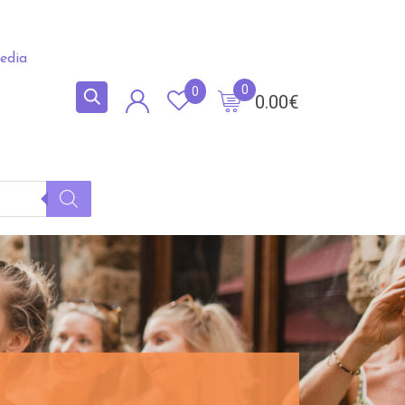
edia
0
0
0.00
€