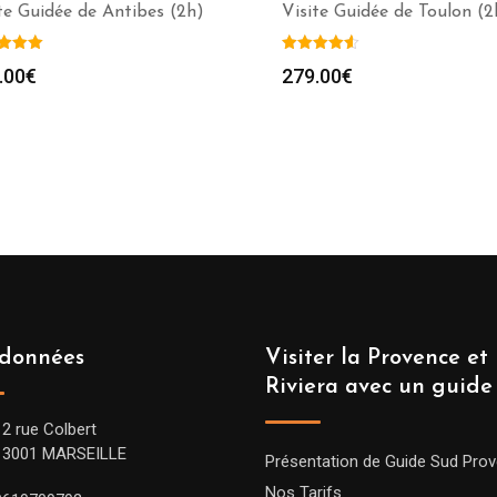
te Guidée de Antibes (2h)
Visite Guidée de Toulon (2
.00
€
279.00
€
données
Visiter la Provence et 
Riviera avec un guide
12 rue Colbert
13001 MARSEILLE
Présentation de Guide Sud Pro
Nos Tarifs