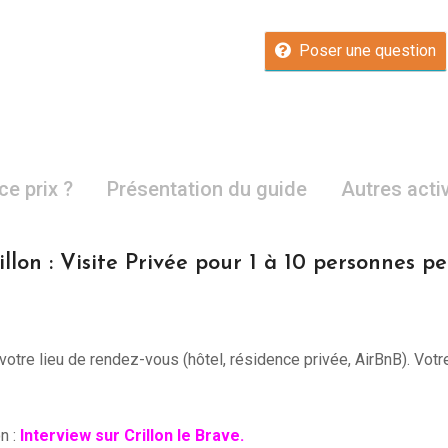
Poser une question
ce prix ?
Présentation du guide
Autres acti
llon : Visite Privée pour 1 à 10 personnes 
otre lieu de rendez-vous (hôtel, résidence privée, AirBnB). Vot
on :
Interview sur Crillon le Brave.