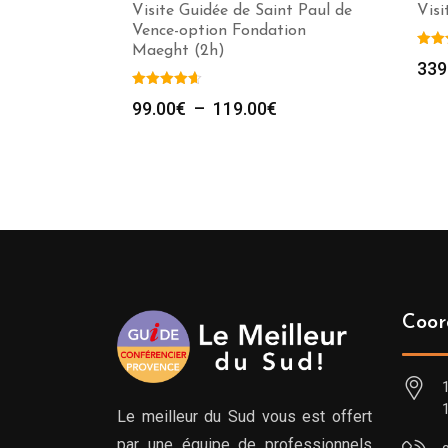
Visite Guidée de Saint Paul de
Visi
Vence-option Fondation
Maeght (2h)
339
Plage
99.00
€
–
119.00
€
de
prix :
99.00€
à
119.00€
Coor
Le meilleur du Sud vous est offert
par une équipe de professionnels