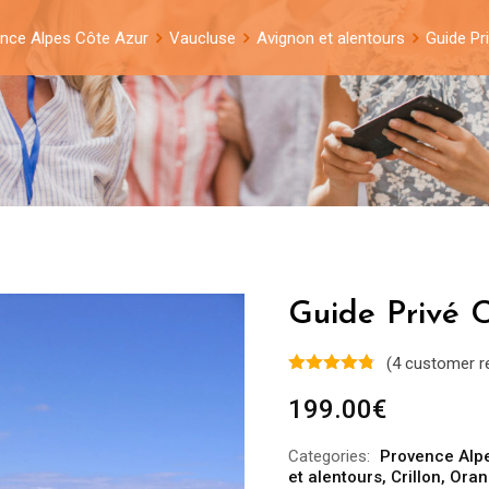
nce Alpes Côte Azur
Vaucluse
Avignon et alentours
Guide Pri
Guide Privé C
(
4
customer r
199.00
€
Categories:
Provence Alp
et alentours
,
Crillon
,
Oran