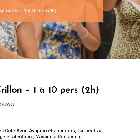
vé Crillon – 1 à 10 pers (2h)
rillon – 1 à 10 pers (2h)
eviews)
es Côte Azur
,
Avignon et alentours
,
Carpentras
ge et alentours
,
Vaison la Romaine et