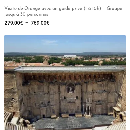
Visite de Orange avec un guide privé (1 à 10h) – Groupe
jusqu’à 30 personnes
Plage
279.00
€
–
769.00
€
de
prix :
279.00€
à
769.00€