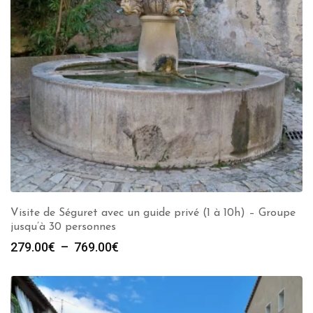
Visite de Séguret avec un guide privé (1 à 10h) – Groupe
jusqu’à 30 personnes
Plage
279.00
€
–
769.00
€
de
prix :
279.00€
à