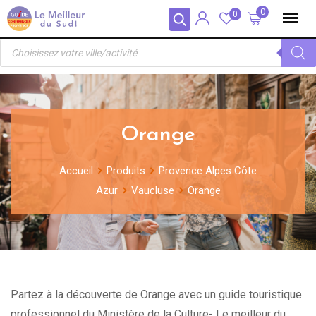
Skip
Panneau de gestion des cookies
0
0
to
Recherche
content
de
produits
Orange
Accueil
Produits
Provence Alpes Côte
Azur
Vaucluse
Orange
Partez à la découverte de Orange avec un guide touristique
professionnel du Ministère de la Culture- Le meilleur du