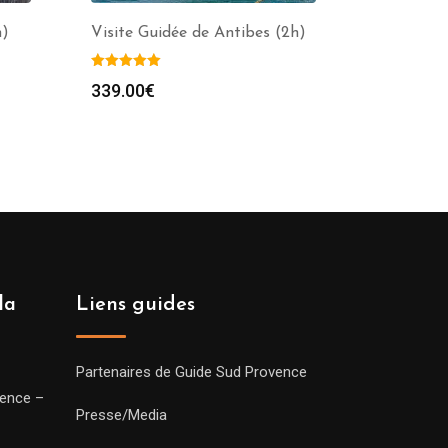
h)
Visite Guidée de Antibes (2h)
339.00
€
la
Liens guides
Partenaires de Guide Sud Provence
vence –
Presse/Media