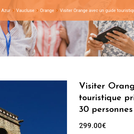
 Azur
Vaucluse
Orange
Visiter Orange avec un guide touristi
Visiter Oran
touristique p
30 personnes
299.00
€