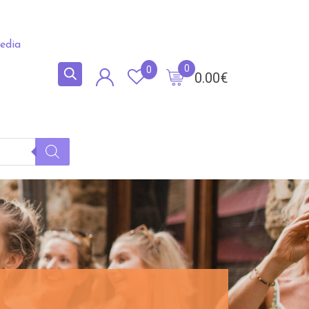
edia
0
0
0.00
€