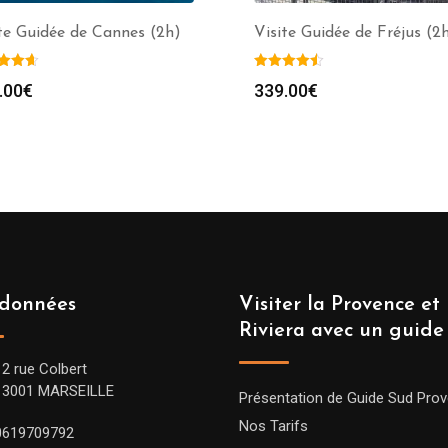
te Guidée de Cannes (2h)
Visite Guidée de Fréjus (2
.00
€
339.00
€
données
Visiter la Provence et 
Riviera avec un guide
12 rue Colbert
13001 MARSEILLE
Présentation de Guide Sud Pro
Nos Tarifs
0619709792